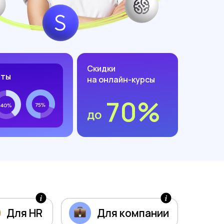
Скидки
еты
на онлайн-курсы
70%
до
Для HR
Для компании