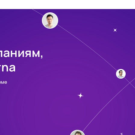
епляем
эксклюзивные скидки до 70%
паниям,
rna
рме
lbox