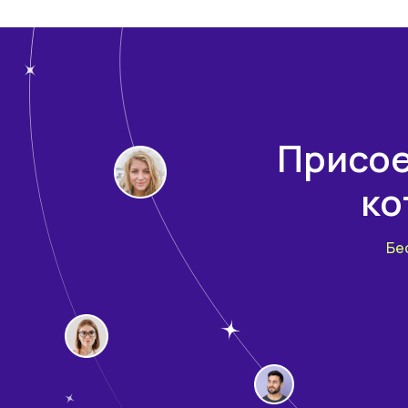
Присое
ко
Бе