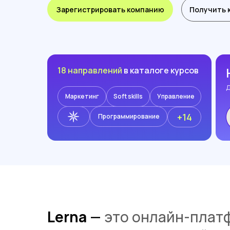
Зарегистрировать компанию
Получить 
18 направлений
в каталоге курсов
Маркетинг
Soft skills
Управление
+14
Программирование
Lerna
—
это онлайн-плат