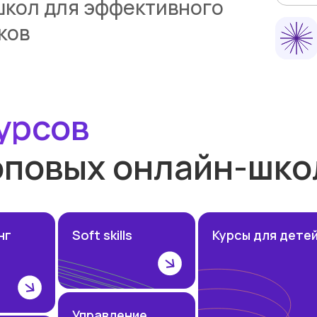
школ для эффективного
ков
урсов
оповых онлайн-шко
нг
Soft skills
Курсы для дете
Управление