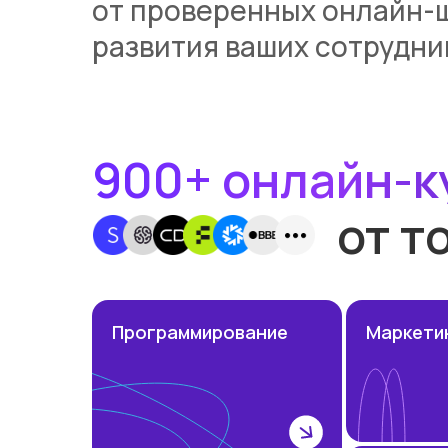
от проверенных онлайн-
развития ваших сотрудни
900+ онлайн-к
от т
Программирование
Маркети