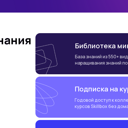
нания
Библиотека мин
База знаний из 550+ ви
наращивания знаний по
Подписка на ку
Годовой доступ к колл
курсов Skillbox без до