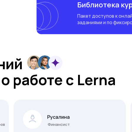
Библиотека ку
Пакет доступов к онла
заданиями и по фиксир
ний
о работе с Lerna
Русалина
ров
Финансист