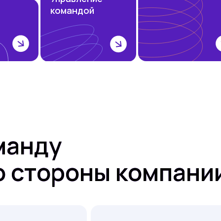
командой
манду
о стороны компани