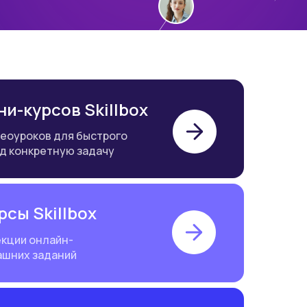
и-курсов Skillbox
деоуроков для быстрого
д конкретную задачу
рсы Skillbox
екции онлайн-
машних заданий