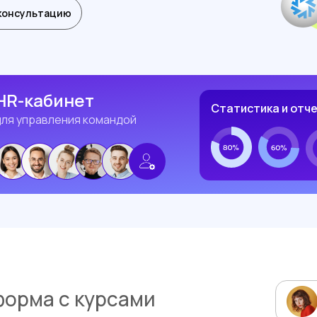
консультацию
HR-кабинет
Статистика и отч
для управления командой
форма с курсами