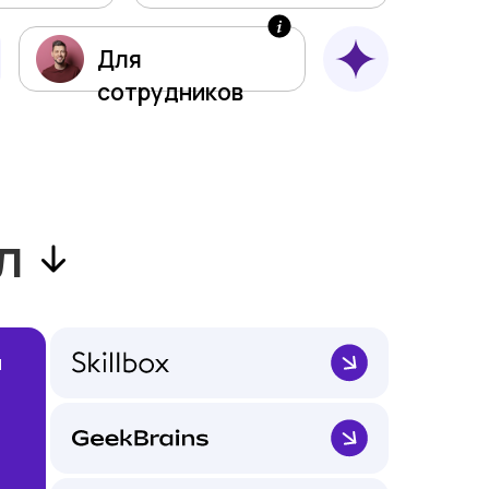
Для
сотрудников
л
й