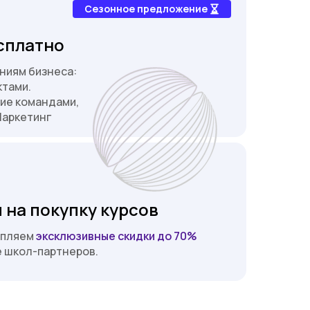
Сезонное предложение
сплатно
ниям бизнеса:
ктами.
ие командами,
Маркетинг
 на покупку курсов
епляем
эксклюзивные скидки до 70%
е школ-партнеров.