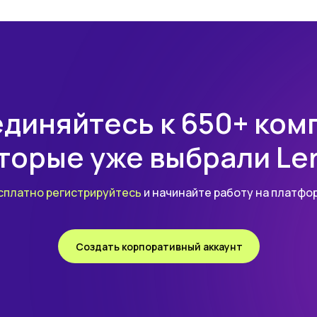
За вашей компанией мы закр
от стоимости курсов на сайте
школ-партнеров.
диняйтесь к 650+ ком
торые уже выбрали Le
сплатно регистрируйтесь
и начинайте работу на платфо
Библиотека
Создать корпоративный аккаунт
мини-курсов Skil