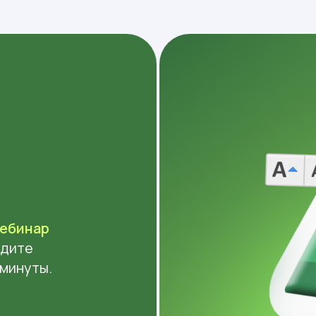
вебинар
йдите
 минуты.