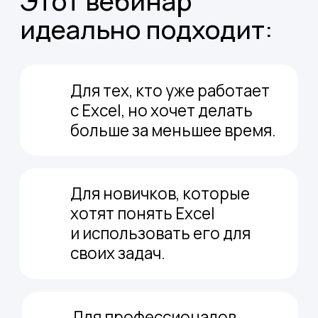
Excel»
в своё портфолио.
Участвовать бесплатно
Будем учиться:
Выполнять расчеты
с помощью
базовых функций и формул
Мгновенно
находить нужные
данные в таблицах
Анализировать
большой массив
информации в несколько кликов
Создавать диаграммы
для наглядных отчетов