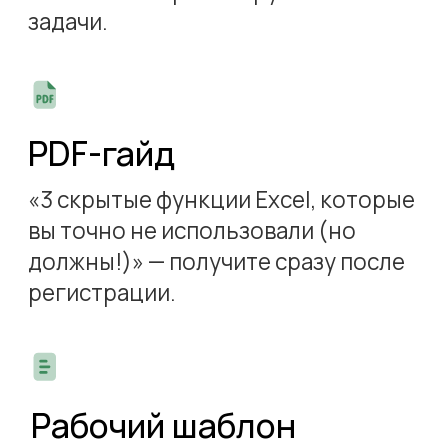
Аналитик
, доцент кафедры
цифровой экономики
и коммуникации Уфимского
университета науки и технологий,
кандидат технических наук
Специализация
— анализ
социально-экономических
явлений и процессов,
математическое моделирование
и анализ данных в экономике,
бизнес-анализ, финансово-
экономические модели
Опыт преподавания Excel:
10 лет в университете
и на профессиональных
курсах