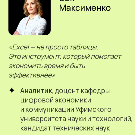
Республика Казахстан, г. Алматы,
ул. Тимирязева, д. 38/1, 2 этаж, 7 офис
БИН: 210140019844
© ТОО «Ньюскилз», 2026