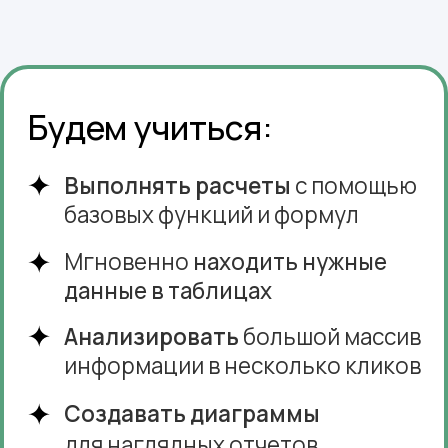
Доступ к бесплатному
вебинару
Узнайте, как стать уверенным
пользователем Excel
и автоматизировать рутинные
задачи.
PDF-гайд
«3 скрытые функции Excel, которые
вы точно не использовали (но
должны!)» — получите сразу после
регистрации.