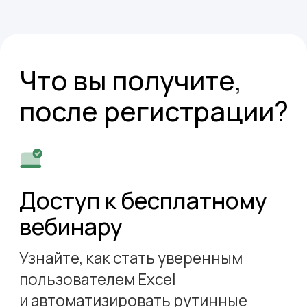
использования программы.
Принять участие
Вебинар проведёт
Зоя
Максименко
«Excel — не просто таблицы.
Это инструмент, который помогает
экономить время и быть
эффективнее»