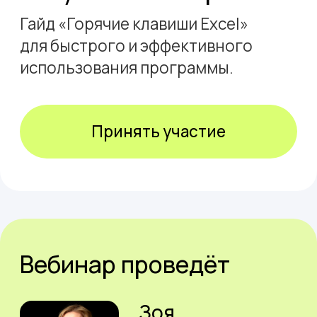
+7 705 956 72 14
Общие вопросы:
sales@lerna.team
Размещение курсов на Lerna
Telegram @AnnaPorah
partners@lerna.team
Публичный договор
Публичный договор для юридических лиц
Политика обработки персональных данных
Правила бонусной программы
ТОО «Ньюскилз»