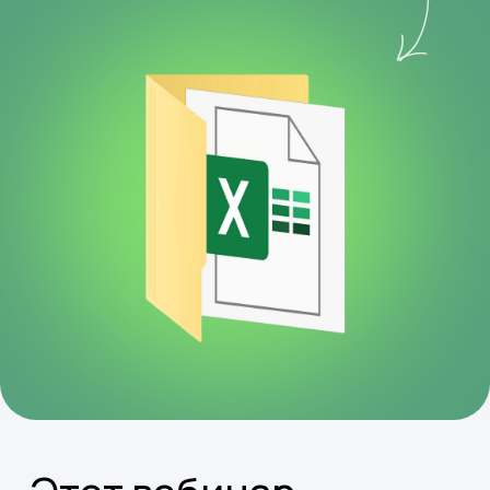
Для тех, кто уже работает
с Excel, но хочет делать
больше за меньшее время.
Для новичков, которые
хотят понять Excel
и использовать его для
своих задач.
Для профессионалов,
стремящихся
оптимизировать свою
работу с данными
и отчетами.
Для тех, кто хочет
добавить пометку
«Уверенный пользователь